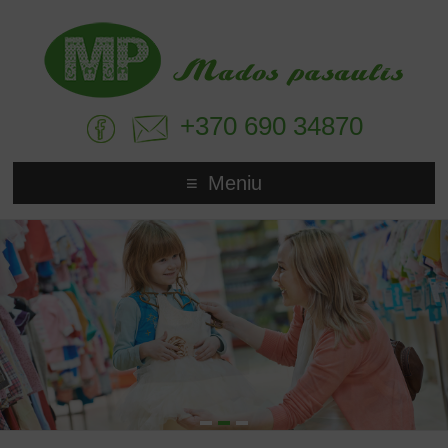
+370 690 34870
Meniu
1
2
3