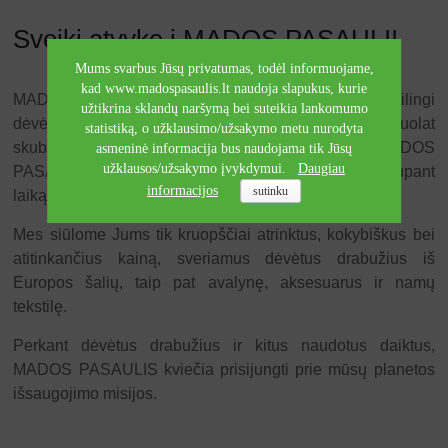
Sveiki atvykę į MADOS PASAULĮ!
Mums svarbus Jūsų privatumas, todėl informuojame,
kad www.madospasaulis.lt naudoja slapukus, kurie
MADOS PASAULIS – tai geros kokybės madingi ir stilingi
užtikrina sklandų naršymą bei suteikia lankomumo
dėvėti drabužiai bei avalynė visai šeimai. Nuolat
statistiką, o užklausimo/užsakymo metu nurodyta
skubančiame ir besikeičiančiame pasaulyje, MADOS
asmeninė informacija bus naudojama tik Jūsų
užklausos/užsakymo įvykdymui.
Daugiau
PASAULIS padės Jums atnaujinti savo garderobą, taupant
informacijos
sutinku
laiką ir nepatiriant didelių išlaidų.
Mes siūlome Jums tik kruopščiai atrinktus, kokybiškus bei
atitinkančius kainą, sveriamus dėvėtus drabužius iš
Europos šalių, taip pat avalynę, aksesuarus ir namų
tekstilę.
Perkant dėvėtus drabužius ir kitus naudotus daiktus,
MADOS PASAULIS kviečia prisijungti prie mūsų planetos
išsaugojimo misijos.